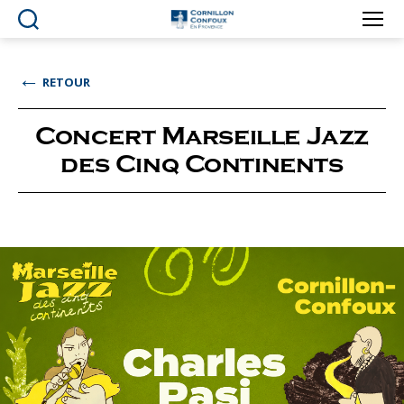
Ville
de
Cornillon-
←
RETOUR
Confoux
en
Provence
Concert Marseille Jazz
des Cinq Continents