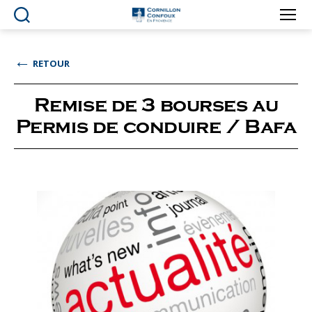
Ville
de
Cornillon-
←
RETOUR
Confoux
en
Provence
Remise de 3 bourses au
Permis de conduire / Bafa