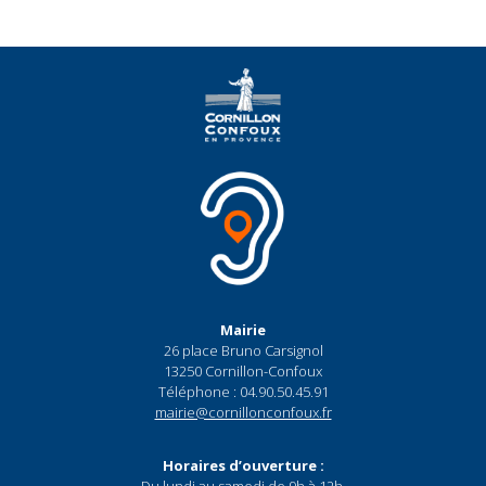
Mairie
26 place Bruno Carsignol
13250 Cornillon-Confoux
Téléphone : 04.90.50.45.91
mairie@cornillonconfoux.fr
Horaires d’ouverture :
Du lundi au samedi de 9h à 12h,