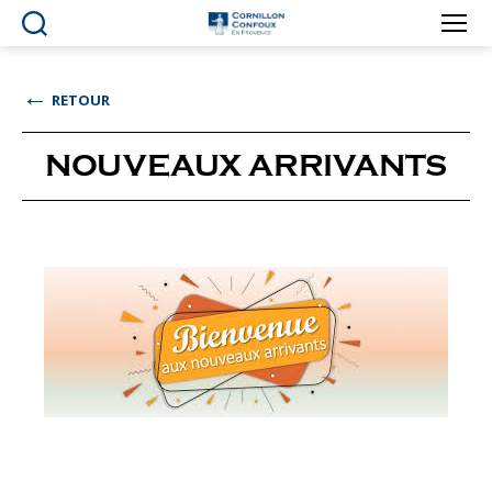
Ville
de
Cornillon-
←
RETOUR
Confoux
en
Provence
NOUVEAUX ARRIVANTS