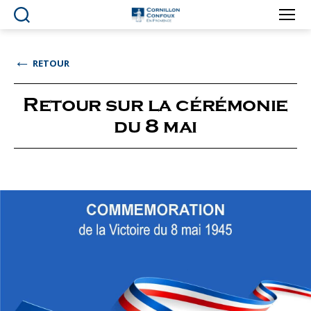
Ville
de
Cornillon-
←
RETOUR
Confoux
en
Provence
Retour sur la cérémonie
du 8 mai