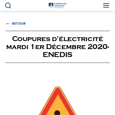
Ville
de
Cornillon-
←
RETOUR
Confoux
en
Provence
Coupures d'électricité
mardi 1er Décembre 2020-
ENEDIS