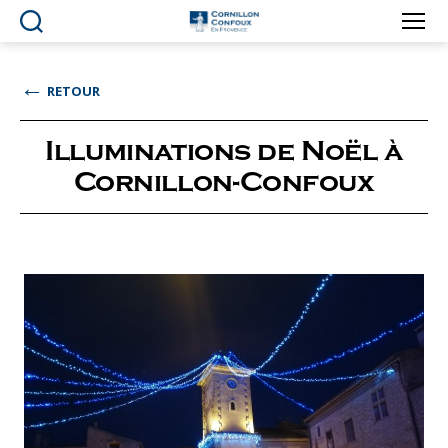
Ville
de
Cornillon-
←
RETOUR
Confoux
en
Provence
Illuminations de Noël à
Cornillon-Confoux