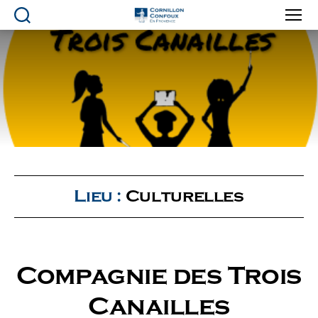
Ville
de
Cornillon-
Confoux
en
Provence
Lieu :
Culturelles
Compagnie des Trois
Canailles