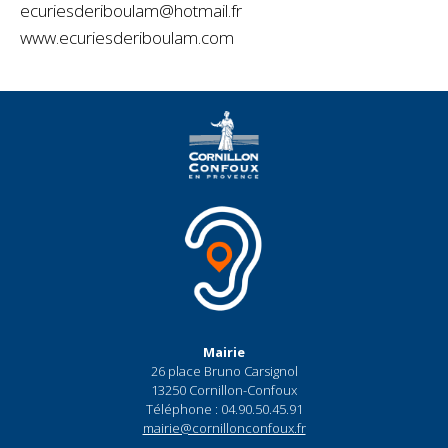
ecuriesderiboulam@hotmail.fr
www.ecuriesderiboulam.com
Mairie
26 place Bruno Carsignol
13250 Cornillon-Confoux
Téléphone : 04.90.50.45.91
mairie@cornillonconfoux.fr