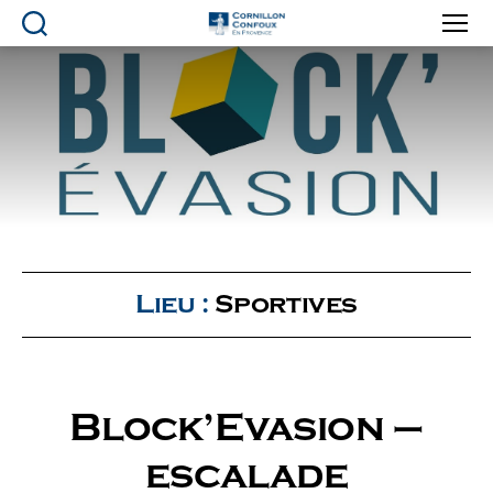
Ville
de
Cornillon-
Confoux
en
Provence
Lieu :
Sportives
Block’Evasion –
escalade