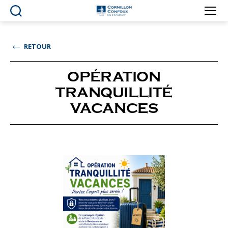
Ville
de
Cornillon-
←
RETOUR
Confoux
en
Provence
OPÉRATION
TRANQUILLITÉ
VACANCES