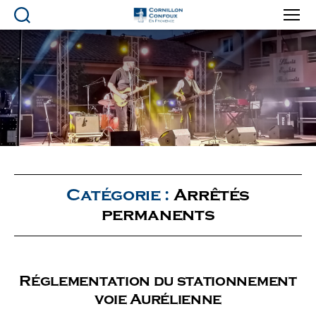
Ville
de
Cornillon-
Confoux
en
Provence
Catégorie :
Arrêtés
permanents
Réglementation du stationnement
voie Aurélienne